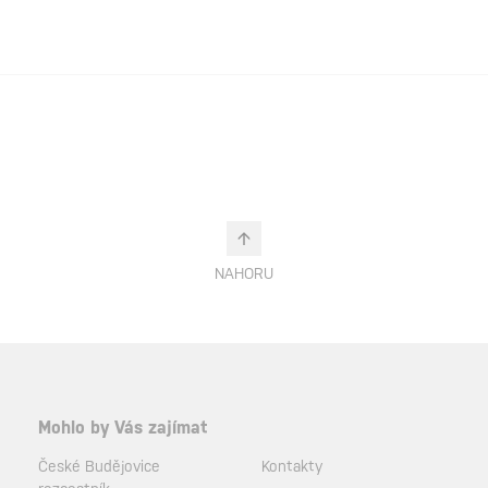
NAHORU
Mohlo by Vás zajímat
České Budějovice
Kontakty