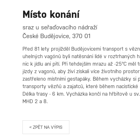
Místo konání
sraz u seřaďovacího nádraží
České Budějovice, 370 01
Před 81 lety projížděl Budějovicemi transport s vě
uhelných vagónů byli natěsnáni lidé v roztrhaných h
nic k jídlu ani pití. Při tehdejším mrazu až -25°C mě
jízdy z vagonů, aby živí získali více životního pros
zastřeleno místními gestapáky. Během vycházky si př
transporty vězňů a zajatců, které během nacistické
Délka trasy - 6 km. Vycházka končí na hřbitově u sv
MHD 2 a 8.
< ZPĚT NA VÝPIS