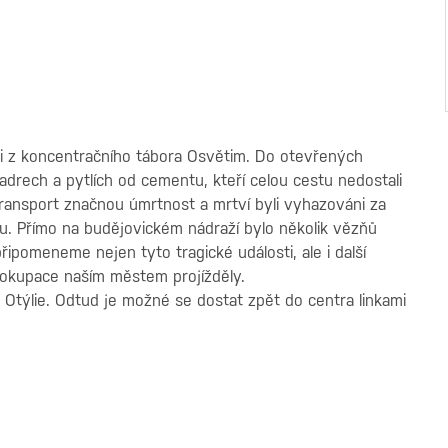
zni z koncentračního tábora Osvětim. Do otevřených
adrech a pytlích od cementu, kteří celou cestu nedostali
l transport značnou úmrtnost a mrtví byli vyhazováni za
toru. Přímo na budějovickém nádraží bylo několik vězňů
ipomeneme nejen tyto tragické události, ale i další
 okupace naším městem projížděly.
. Otýlie. Odtud je možné se dostat zpět do centra linkami