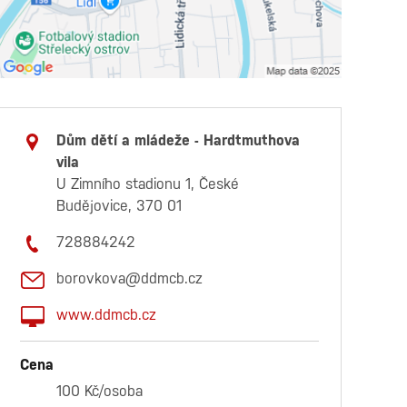
Dům dětí a mládeže - Hardtmuthova
vila
U Zimního stadionu 1, České
Budějovice, 370 01
728884242
borovkova@ddmcb.cz
www.ddmcb.cz
Cena
100 Kč/osoba