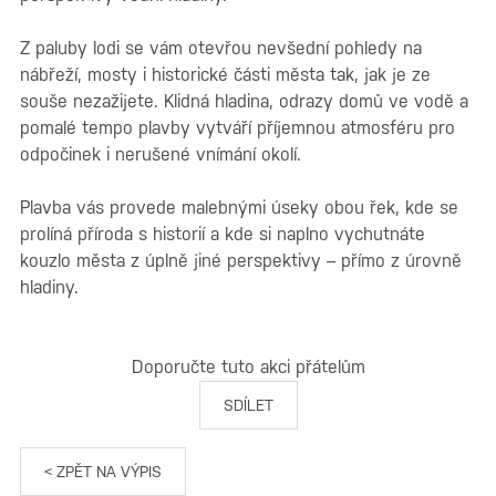
Z paluby lodi se vám otevřou nevšední pohledy na
nábřeží, mosty i historické části města tak, jak je ze
souše nezažijete. Klidná hladina, odrazy domů ve vodě a
pomalé tempo plavby vytváří příjemnou atmosféru pro
odpočinek i nerušené vnímání okolí.
Plavba vás provede malebnými úseky obou řek, kde se
prolíná příroda s historií a kde si naplno vychutnáte
kouzlo města z úplně jiné perspektivy – přímo z úrovně
hladiny.
Doporučte tuto akci přátelům
SDÍLET
< ZPĚT NA VÝPIS