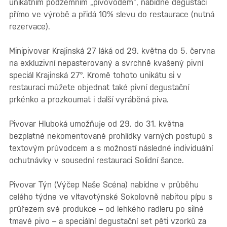
unikátním podzemním „pivovodem“, nabídne degustaci
přímo ve výrobě a přidá 10% slevu do restaurace (nutná
rezervace).
Minipivovar Krajinská 27 láká od 29. května do 5. června
na exkluzivní nepasterovaný a svrchně kvašený pivní
speciál Krajinská 27°. Kromě tohoto unikátu si v
restauraci můžete objednat také pivní degustační
prkénko a prozkoumat i další vyráběná piva.
Pivovar Hluboká umožňuje od 29. do 31. května
bezplatné nekomentované prohlídky varných postupů s
textovým průvodcem a s možností následné individuální
ochutnávky v sousední restauraci Solidní šance.
Pivovar Týn (Výčep Naše Scéna) nabídne v průběhu
celého týdne ve vltavotýnské Sokolovně nabitou pípu s
průřezem své produkce – od lehkého radleru po silné
tmavé pivo – a speciální degustační set pěti vzorků za