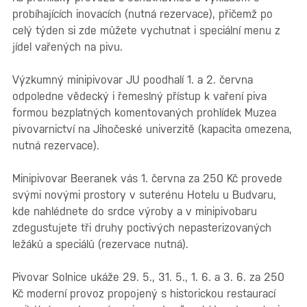
probíhajících inovacích (nutná rezervace), přičemž po
celý týden si zde můžete vychutnat i speciální menu z
jídel vařených na pivu.
Výzkumný minipivovar JU poodhalí 1. a 2. června
odpoledne vědecký i řemeslný přístup k vaření piva
formou bezplatných komentovaných prohlídek Muzea
pivovarnictví na Jihočeské univerzitě (kapacita omezena,
nutná rezervace).
Minipivovar Beeranek vás 1. června za 250 Kč provede
svými novými prostory v suterénu Hotelu u Budvaru,
kde nahlédnete do srdce výroby a v minipivobaru
zdegustujete tři druhy poctivých nepasterizovaných
ležáků a speciálů (rezervace nutná).
Pivovar Solnice ukáže 29. 5., 31. 5., 1. 6. a 3. 6. za 250
Kč moderní provoz propojený s historickou restaurací