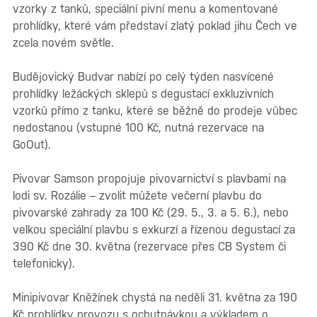
vzorky z tanků, speciální pivní menu a komentované
prohlídky, které vám představí zlatý poklad jihu Čech ve
zcela novém světle.
Budějovický Budvar nabízí po celý týden nasvícené
prohlídky ležáckých sklepů s degustací exkluzivních
vzorků přímo z tanku, které se běžně do prodeje vůbec
nedostanou (vstupné 100 Kč, nutná rezervace na
GoOut).
Pivovar Samson propojuje pivovarnictví s plavbami na
lodi sv. Rozálie – zvolit můžete večerní plavbu do
pivovarské zahrady za 100 Kč (29. 5., 3. a 5. 6.), nebo
velkou speciální plavbu s exkurzí a řízenou degustací za
390 Kč dne 30. května (rezervace přes CB System či
telefonicky).
Minipivovar Kněžínek chystá na neděli 31. května za 190
Kč prohlídky provozu s ochutnávkou a výkladem o