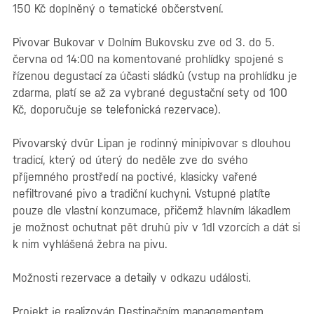
150 Kč doplněný o tematické občerstvení.
Pivovar Bukovar v Dolním Bukovsku zve od 3. do 5.
června od 14:00 na komentované prohlídky spojené s
řízenou degustací za účasti sládků (vstup na prohlídku je
zdarma, platí se až za vybrané degustační sety od 100
Kč, doporučuje se telefonická rezervace).
Pivovarský dvůr Lipan je rodinný minipivovar s dlouhou
tradicí, který od úterý do neděle zve do svého
příjemného prostředí na poctivé, klasicky vařené
nefiltrované pivo a tradiční kuchyni. Vstupné platíte
pouze dle vlastní konzumace, přičemž hlavním lákadlem
je možnost ochutnat pět druhů piv v 1dl vzorcích a dát si
k nim vyhlášená žebra na pivu.
Možnosti rezervace a detaily v odkazu události.
Projekt je realizován Destinačním managementem