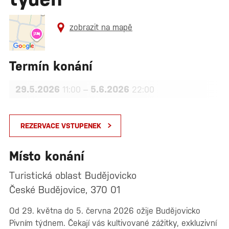
zobrazit na mapě
Termín konání
29.5.2026
–
5.6.2026
11:00
22:00
REZERVACE VSTUPENEK
Místo konání
Turistická oblast Budějovicko
České Budějovice, 370 01
Od 29. května do 5. června 2026 ožije Budějovicko
Pivním týdnem. Čekají vás kultivované zážitky, exkluzivní