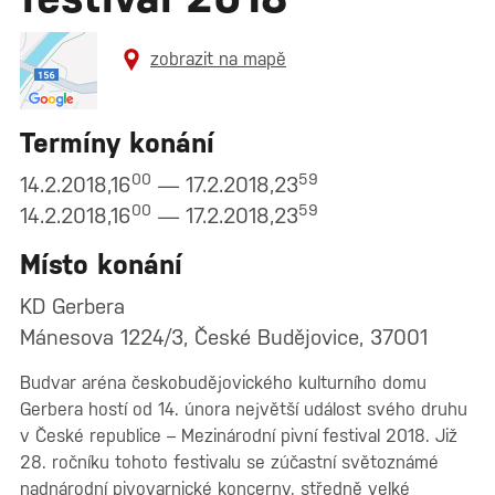
zobrazit na mapě
Termíny konání
00
59
14.2.2018,16
— 17.2.2018,23
00
59
14.2.2018,16
— 17.2.2018,23
Místo konání
KD Gerbera
Mánesova 1224/3, České Budějovice, 37001
Budvar aréna českobudějovického kulturního domu
Gerbera hostí od 14. února největší událost svého druhu
v České republice – Mezinárodní pivní festival 2018. Již
28. ročníku tohoto festivalu se zúčastní světoznámé
nadnárodní pivovarnické koncerny, středně velké