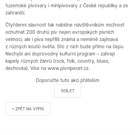
tuzemské pivovary i minipivovary z České republiky a ze
zahraničí.
Čtyřdenní slavnost tak nabídne návštěvníkům možnost
ochutnat 200 druhů piv nejen evropských pivních
velmocí, ale i piva nepříliš známá a neméně zajímavá
z různých koutů světa. Sto z nich bude přímo na čepu.
Nechybí ani doprovodný kulturní program – zahrají
kapely různých žánrů (rock, folk, country, blues,
dechovka). Více na www.pivnipecet.cz.
Doporučte tuto akci přátelům
SDÍLET
< ZPĚT NA VÝPIS