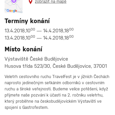
zobrazit na mapě
Termíny konání
00
00
13.4.2018,10
— 14.4.2018,18
00
00
13.4.2018,10
— 14.4.2018,18
Místo konání
Výstaviště České Budějovice
Husova třída 523/30, České Budějovice, 37001
Veletrh cestovního ruchu TravelFest je v jižních Čechách
naprosto jedinečným setkáním odborníků v cestovním
ruchu a široké veřejnosti. Budeme velice potěšeni, když
přijmete naše pozvání k účasti na 2. ročníku veletrhu,
který proběhne na českobudějovickém Výstavišti ve
spojení s Gastrofestem.