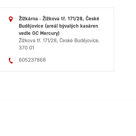
Žižkárna - Žižkova tř. 171/28, České
Budějovice (areál bývalých kasáren
vedle OC Mercury)
Žižkova tř. 171/28, České Budějovice,
370 01
605237868