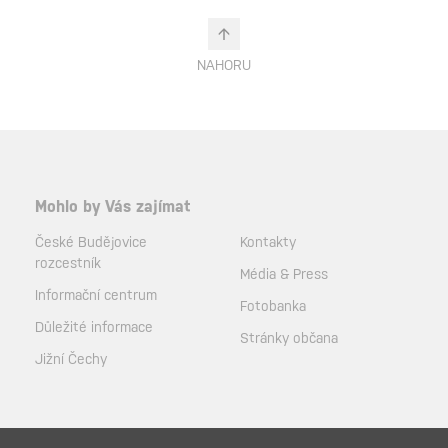
NAHORU
Mohlo by Vás zajímat
České Budějovice
Kontakty
rozcestník
Média & Press
Informační centrum
Fotobanka
Důležité informace
Stránky občana
Jižní Čechy