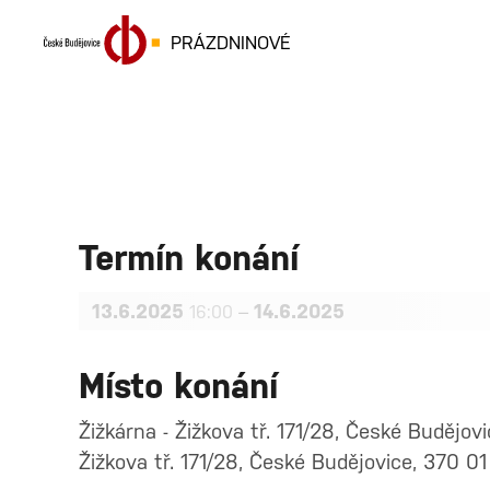
PRÁZDNINOVÉ
Termín konání
13.6.2025
–
14.6.2025
16:00
Místo konání
Žižkárna - Žižkova tř. 171/28, České Budějo
Žižkova tř. 171/28, České Budějovice, 370 01