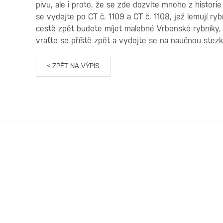
pivu, ale i proto, že se zde dozvíte mnoho z histor
se vydejte po CT č. 1109 a CT č. 1108, jež lemují ry
cestě zpět budete míjet malebné Vrbenské rybníky, kt
vraťte se příště zpět a vydejte se na naučnou stez
< ZPĚT NA VÝPIS