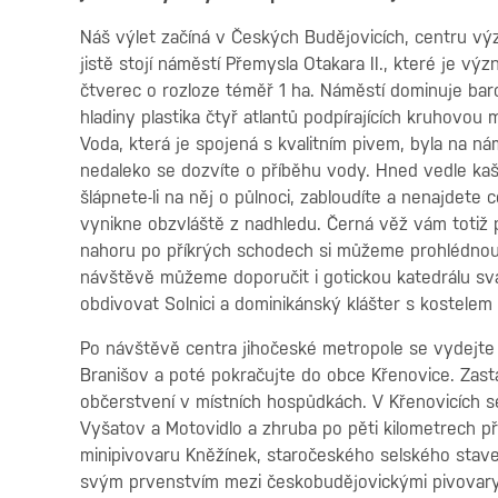
Náš výlet začíná v Českých Budějovicích, centru vý
jistě stojí náměstí Přemysla Otakara II., které je 
čtverec o rozloze téměř 1 ha. Náměstí dominuje bar
hladiny plastika čtyř atlantů podpírajících kruhovou 
Voda, která je spojená s kvalitním pivem, byla na n
nedaleko se dozvíte o příběhu vody. Hned vedle ka
šlápnete-li na něj o půlnoci, zabloudíte a nenajdete
vynikne obzvláště z nadhledu. Černá věž vám totiž p
nahoru po příkrých schodech si můžeme prohlédnout
návštěvě můžeme doporučit i gotickou katedrálu sva
obdivovat Solnici a dominikánský klášter s kostelem
Po návštěvě centra jihočeské metropole se vydejte
Branišov a poté pokračujte do obce Křenovice. Zast
občerstvení v místních hospůdkách. V Křenovicích s
Vyšatov a Motovidlo a zhruba po pěti kilometrech 
minipivovaru Kněžínek, staročeského selského staven
svým prvenstvím mezi českobudějovickými pivovary.