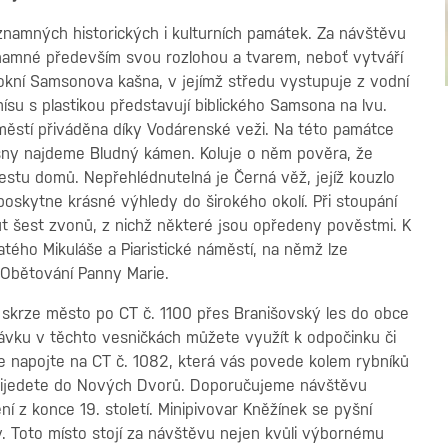
znamných historických i kulturních památek. Za návštěvu
významné především svou rozlohou a tvarem, neboť vytváří
okní Samsonova kašna, v jejímž středu vystupuje z vodní
mísu s plastikou představují biblického Samsona na lvu.
áměstí přiváděna díky Vodárenské veži. Na této památce
šny najdeme Bludný kámen. Koluje o něm pověra, že
 cestu domů. Nepřehlédnutelná je Černá věž, jejíž kouzlo
oskytne krásné výhledy do širokého okolí. Při stoupání
 šest zvonů, z nichž některé jsou opředeny pověstmi. K
tého Mikuláše a Piaristické náměstí, na němž lze
 Obětování Panny Marie.
 skrze město po CT č. 1100 přes Branišovský les do obce
ávku v těchto vesničkách můžete využít k odpočinku či
e napojte na CT č. 1082, která vás povede kolem rybníků
přijedete do Nových Dvorů. Doporučujeme návštěvu
í z konce 19. století. Minipivovar Kněžínek se pyšní
 Toto místo stojí za návštěvu nejen kvůli výbornému