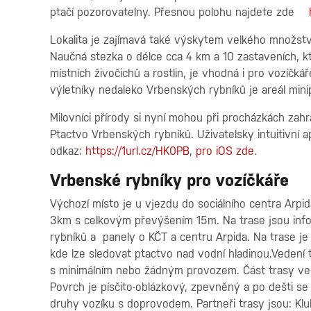
ptačí pozorovatelny. Přesnou polohu najdete zde
Lokalita je zajímavá také výskytem velkého množstv
Naučná stezka o délce cca 4 km a 10 zastaveních, kte
místních živočichů a rostlin, je vhodná i pro vozíčká
výletníky nedaleko Vrbenských rybníků je areál min
Milovníci přírody si nyní mohou při procházkách zah
Ptactvo Vrbenských rybníků. Uživatelsky intuitivní a
odkaz:
https://1url.cz/HK0PB
,
pro iOS zde
.
Vrbenské rybníky pro vozíčkáře
Výchozí místo je u vjezdu do sociálního centra Arpid
3km s celkovým převýšením 15m. Na trase jsou inf
rybníků a panely o KČT a centru Arpida. Na trase 
kde lze sledovat ptactvo nad vodní hladinou.Veden
s minimálním nebo žádným provozem. Část trasy ve
Povrch je písčito-oblázkový, zpevněný a po dešti s
druhy vozíku s doprovodem. Partneři trasy jsou: Klub