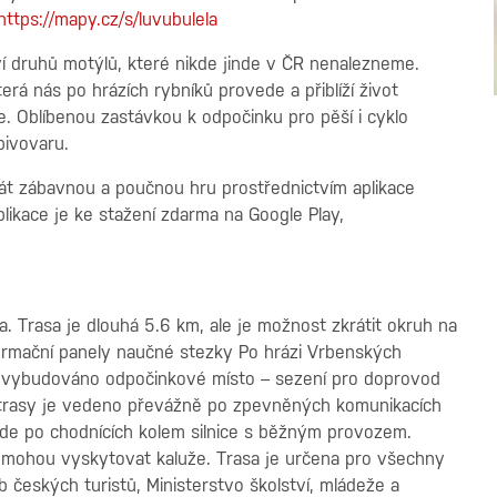
https://mapy.cz/s/luvubulela
í druhů motýlů, které nikde jinde v ČR nenalezneme.
rá nás po hrázích rybníků provede a přiblíží život
ře. Oblíbenou zastávkou k odpočinku pro pěší i cyklo
ipivovaru.
rát zábavnou a poučnou hru prostřednictvím aplikace
plikace je ke stažení zdarma na Google Play,
a. Trasa je dlouhá 5.6 km, ale je možnost zkrátit okruh na
ormační panely naučné stezky Po hrázi Vrbenských
je vybudováno odpočinkové místo – sezení pro doprovod
í trasy je vedeno převážně po zpevněných komunikacích
de po chodnících kolem silnice s běžným provozem.
e mohou vyskytovat kaluže. Trasa je určena pro všechny
 českých turistů, Ministerstvo školství, mládeže a