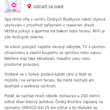
zobrazit na mapě
Spa Hotel Vita v centru Českých Budějovic nabízí stylové
ubytování v prostředí zařízeném v masivním dřevě.
Většina pokojů a apartmá má balkon nebo terasu. Wi-Fi je
zde dostupné zdarma.
Ve všech pokojích najdete vkusný nábytek, TV s plochou
obrazovkou a vlastní koupelnu se sprchou nebo vanou.
Některé mají také klimatizaci, masážní vanu nebo
prostorné posezení.
Snídaně se v hotelu podává každé ráno a těšit se
můžete i na venkovní terasu. Na místě nechybí ani
lázeňské a wellness centrum.
Poblíž se nachází hned několik restaurací a 200 metrů
odtud staví linkový autobus. Český Krumlov zapsaný na
seznamu UNESCO leží 25 km odtud a do Hluboké se