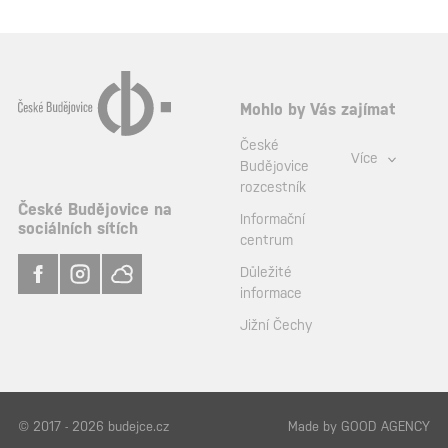
Mohlo by Vás zajímat
České
Více
Budějovice
rozcestník
České Budějovice na
Informační
sociálních sítích
centrum
Důležité
informace
Jižní Čechy
© 2017 - 2026 budejce.cz
Made by
GOOD AGENCY