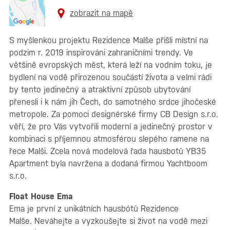
zobrazit na mapě
S myšlenkou projektu Rezidence Malše přišli místní na
podzim r. 2019 inspirováni zahraničními trendy. Ve
většině evropských měst, která leží na vodním toku, je
bydlení na vodě přirozenou součástí života a velmi rádi
by tento jedinečný a atraktivní způsob ubytování
přenesli i k nám jih Čech, do samotného srdce jihočeské
metropole. Za pomoci designérské firmy CB Design s.r.o.
věří, že pro Vás vytvořili moderní a jedinečný prostor v
kombinaci s příjemnou atmosférou slepého ramene na
řece Malši. Zcela nová modelová řada hausbotů YB35
Apartment byla navržena a dodaná firmou Yachtboom
s.r.o.
Float House Ema
Ema je první z unikátních hausbótů Rezidence
Malše. Neváhejte a vyzkoušejte si život na vodě mezi