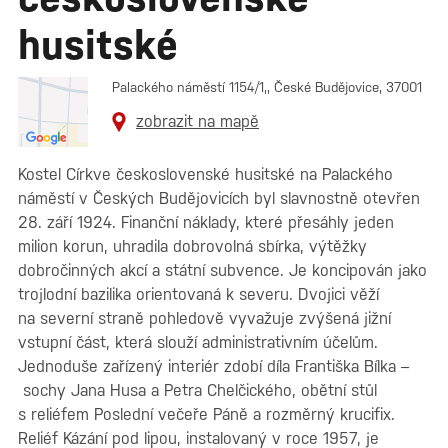
husitské
Palackého náměstí 1154/1,, České Budějovice, 37001
zobrazit na mapě
Kostel Církve československé husitské na Palackého
náměstí v Českých Budějovicích byl slavnostně otevřen
28. září 1924. Finanční náklady, které přesáhly jeden
milion korun, uhradila dobrovolná sbírka, výtěžky
dobročinných akcí a státní subvence. Je koncipován jako
trojlodní bazilika orientovaná k severu. Dvojici věží
na severní straně pohledově vyvažuje zvýšená jižní
vstupní část, která slouží administrativním účelům.
Jednoduše zařízený interiér zdobí díla Františka Bílka –
sochy Jana Husa a Petra Chelčického, obětní stůl
s reliéfem Poslední večeře Páně a rozměrný krucifix.
Reliéf Kázání pod lipou, instalovaný v roce 1957, je