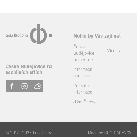
Mohlo by Vás zajímat
České
Více
Budějovice
rozcestník
České Budějovice na
Informační
sociálních sítích
centrum
Důležité
informace
Jižní Čechy
© 2017 - 2026 budejce.cz
Made by
GOOD AGENCY