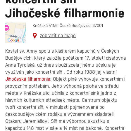
Jihočeské filharmonie
Kněžská 411/6, České Budějovice, 37001
zobrazit na mapě
Kostel sv. Anny spolu s klášterem kapucínů v Českých
Budějovicích, který založila počátkem 17. století císařovna
Anna Tyrolská, už dnes slouží zcela jinému účelu a je
využíván jako koncertní síň . Od roku 1988 jej vlastní
Jihočeská filharmonie
. Objekt plně vyhovuje koncertním i
provozním potřebám. Jeho výhodná poloha ve středu
města v Kněžské ulici učinila z koncertní síně jedno z
hlavních kulturních středisek města. Centrum objektu
tvoří koncertní síň, v minulosti pojmenovaná po
českobudějovickém rodáku a významném skladateli
Otakaru Jeremiášovi. Síň má výbornou akustiku s
kapacitou 148 míst v sále a 14 míst na balkoně. Koncertní