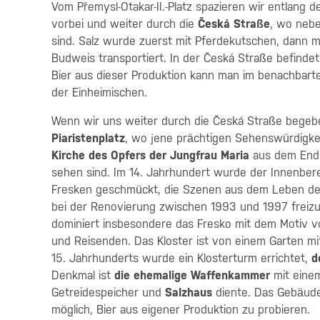
Vom Přemysl-Otakar-II.-Platz spazieren wir entlang 
vorbei und weiter durch die
Česká Straße
, wo nebe
sind. Salz wurde zuerst mit Pferdekutschen, dann m
Budweis transportiert. In der Česká Straße befinde
Bier aus dieser Produktion kann man im benachbart
der Einheimischen.
Wenn wir uns weiter durch die Česká Straße begebe
Piaristenplatz
, wo jene prächtigen Sehenswürdigke
Kirche des Opfers der Jungfrau Maria
aus dem Ende
sehen sind. Im 14. Jahrhundert wurde der Innenberei
Fresken geschmückt, die Szenen aus dem Leben der 
bei der Renovierung zwischen 1993 und 1997 freizu
dominiert insbesondere das Fresko mit dem Motiv vo
und Reisenden. Das Kloster ist von einem Garten m
15. Jahrhunderts wurde ein Klosterturm errichtet,
d
Denkmal ist
die ehemalige Waffenkammer
mit einem
Getreidespeicher und
Salzhaus
diente. Das Gebäude
möglich, Bier aus eigener Produktion zu probieren.