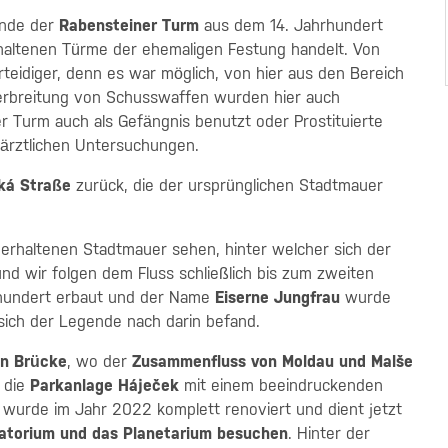
Ende der
Rabensteiner Turm
aus dem 14. Jahrhundert
rhaltenen Türme der ehemaligen Festung handelt. Von
rteidiger, denn es war möglich, von hier aus den Bereich
erbreitung von Schusswaffen wurden hier auch
 Turm auch als Gefängnis benutzt oder Prostituierte
ärztlichen Untersuchungen.
ká Straße
zurück, die der ursprünglichen Stadtmauer
 erhaltenen Stadtmauer sehen, hinter welcher sich der
und wir folgen dem Fluss schließlich bis zum zweiten
rhundert erbaut und der Name
Eiserne Jungfrau
wurde
 sich der Legende nach darin befand.
en Brücke
, wo der
Zusammenfluss von Moldau und Malše
t die
Parkanlage Háječek
mit einem beeindruckenden
 Er wurde im Jahr 2022 komplett renoviert und dient jetzt
atorium und das Planetarium besuchen
. Hinter der