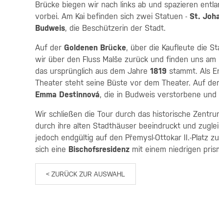
Brücke biegen wir nach links ab und spazieren ent
vorbei. Am Kai befinden sich zwei Statuen -
St. Joh
Budweis
, die Beschützerin der Stadt.
Auf der
Goldenen Brücke
, über die Kaufleute die S
wir über den Fluss Malše zurück und finden uns a
das ursprünglich aus dem Jahre
1819
stammt. Als Er
Theater steht seine Büste vor dem Theater. Auf de
Emma Destinnová
, die in Budweis verstorbene und
Wir schließen die Tour durch das historische Zentr
durch ihre alten Stadthäuser beeindruckt und zugleic
jedoch endgültig auf den Přemysl-Ottokar II.-Platz 
sich eine
Bischofsresidenz
mit einem niedrigen pr
< ZURÜCK ZUR AUSWAHL