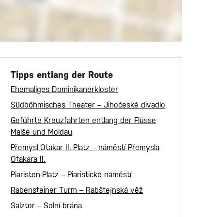
Tipps entlang der Route
Ehemaliges Dominikanerkloster
Südböhmisches Theater – Jihočeské divadlo
Geführte Kreuzfahrten entlang der Flüsse
Malše und Moldau
Přemysl-Otakar II.-Platz – náměstí Přemysla
Otakara II.
Piaristen-Platz – Piaristické náměstí
Rabensteiner Turm – Rabštejnská věž
Salztor – Solní brána