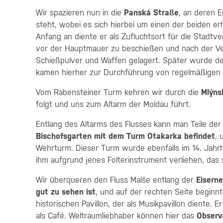
Wir spazieren nun in die
Panská Straße
, an deren 
steht, wobei es sich hierbei um einen der beiden e
Anfang an diente er als Zufluchtsort für die Stadtve
vor der Hauptmauer zu beschießen und nach der V
Schießpulver und Waffen gelagert. Später wurde der
kamen hierher zur Durchführung von regelmäßigen 
Vom Rabensteiner Turm kehren wir durch die
Mlýns
folgt und uns zum Altarm der Moldau führt.
Entlang des Altarms des Flusses kann man Teile der
Bischofsgarten mit dem Turm Otakarka befindet
, 
Wehrturm. Dieser Turm wurde ebenfalls im 14. Jah
ihm aufgrund jenes Folterinstrument verliehen, das
Wir überqueren den Fluss Malše entlang der
Eisern
gut zu sehen ist
, und auf der rechten Seite beginn
historischen Pavillon, der als Musikpavillon diente.
als Café.
Weltraumliebhaber können hier das
Observ