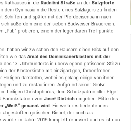
des Rathauses in die
Radniční Straße
an der
Salzpforte
n dem Gymnasium die Reste eines Salzlagers zu finden
it Schiffen und später mit der Pferdeeisenbahn nach
t sich außerdem eine der sieben Budweiser Brauereien.
en „Pub“ probieren, einem der legendären Treffpunkte
n, haben wir zwischen den Häusern einen Blick auf den
iten wie das
Areal des Dominikanerklosters mit der
 des 13. Jahrhunderts in überwiegend gotischem Stil zu
ch der Klosterkirche mit einzigartigen, farbenfrohen
Heiligen darstellen, wobei es gelang einige von ihnen
legen und zu restaurieren. Aufgrund seiner Größe
m heiligen Christophorus, dem Schutzpatron aller Pilger
it Barockstatuen von
Josef Dietrich
umgeben. Mitte des
er „Weiß“ genannt wird
. Ein weiteres bedeutendes
 abgestuften gotischen Giebel, der auch als
 wurde im Jahre 2019 komplett renoviert und es ist nun