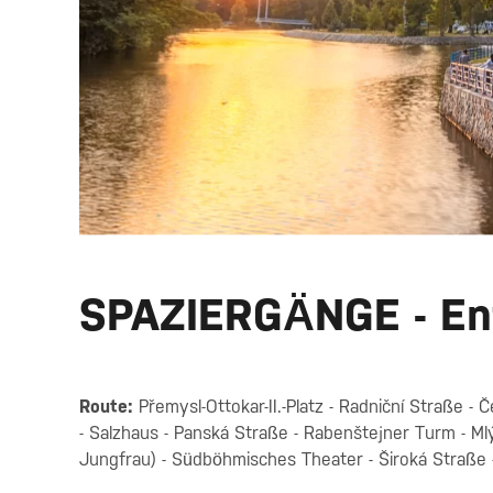
SPAZIERGÄNGE - Ent
Route:
Přemysl-Ottokar-II.-Platz - Radniční Straße - 
- Salzhaus - Panská Straße - Rabenštejner Turm - Ml
Jungfrau) - Südböhmisches Theater - Široká Straße -