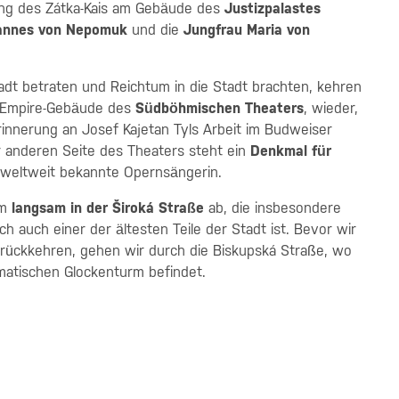
lang des Zátka-Kais am Gebäude des
Justizpalastes
annes von Nepomuk
und die
Jungfrau Maria von
tadt betraten und Reichtum in die Stadt brachten, kehren
m Empire-Gebäude des
Südböhmischen Theaters
, wieder,
innerung an Josef Kajetan Tyls Arbeit im Budweiser
r anderen Seite des Theaters steht ein
Denkmal für
 weltweit bekannte Opernsängerin.
um
langsam in der Široká Straße
ab, die insbesondere
h auch einer der ältesten Teile der Stadt ist. Bevor wir
zurückkehren, gehen wir durch die Biskupská Straße, wo
ismatischen Glockenturm befindet.