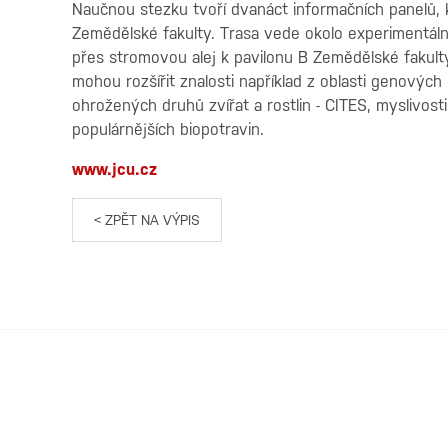
Naučnou stezku tvoří dvanáct informačních panelů, 
Zemědělské fakulty. Trasa vede okolo experimentál
přes stromovou alej k pavilonu B Zemědělské fakulty
mohou rozšířit znalosti například z oblasti genovýc
ohrožených druhů zvířat a rostlin - CITES, myslivosti
populárnějších biopotravin.
www.jcu.cz
< ZPĚT NA VÝPIS