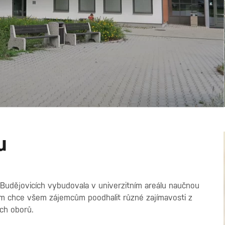
u
Budějovicích vybudovala v univerzitním areálu naučnou
vím chce všem zájemcům poodhalit různé zajímavosti z
ých oborů.