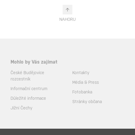
NAHORU
Mohlo by Vás zajímat
České Budějovice
Kontakty
rozcestník
Média & Press
Informační centrum
Fotobanka
Důležité informace
Stránky občana
Jižní Čechy